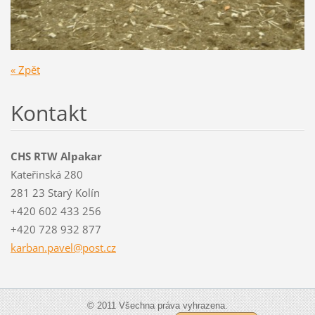
« Zpět
Kontakt
CHS RTW Alpakar
Kateřinská 280
281 23 Starý Kolín
+420 602 433 256
+420 728 932 877
karban.p
avel@pos
t.cz
© 2011 Všechna práva vyhrazena.