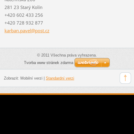
281 23 Starý Kolín
+420 602 433 256
+420 728 932 877
karban.p
avel@pos
t.cz
© 2011 Všechna práva vyhrazena.
Tvorba www stránek zdarma
Zobrazit:
Mobilní verzi
|
Standardní verzi