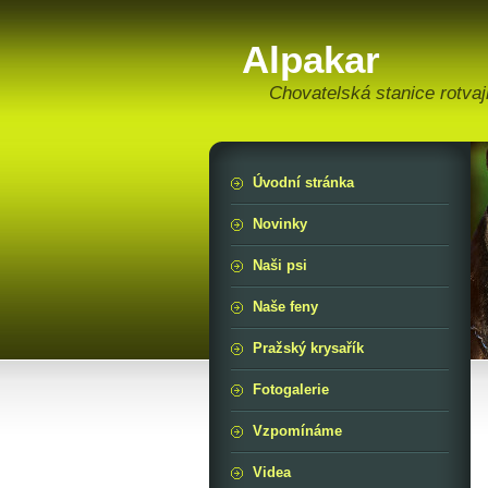
Alpakar
Chovatelská stanice rotvaj
Úvodní stránka
Novinky
Naši psi
Naše feny
Pražský krysařík
Fotogalerie
Vzpomínáme
Videa