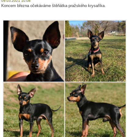
09.03.2021 10:08
Koncem března očekáváme štěňátka pražského krysaříka.