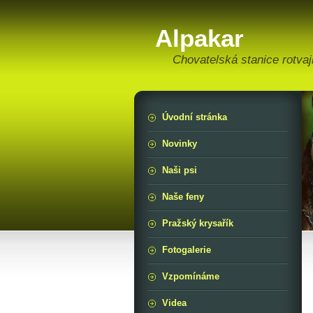
Alpakar
Chovatelská stanice rotvaj
Úvodní stránka
Novinky
Naši psi
Naše feny
Pražský krysařík
Fotogalerie
Vzpomínáme
Videa