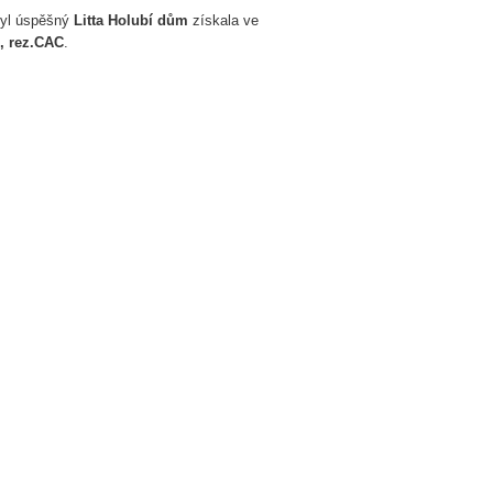
 byl úspěšný
Litta Holubí dům
získala ve
, rez.CAC
.