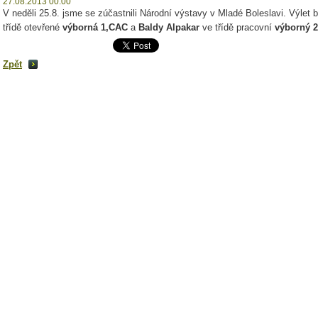
27.08.2013 00:00
V neděli 25.8. jsme se zúčastnili Národní výstavy v Mladé Boleslavi. Výlet
třídě otevřené
výborná 1,CAC
a
Baldy Alpakar
ve třídě pracovní
výborný 2
Zpět