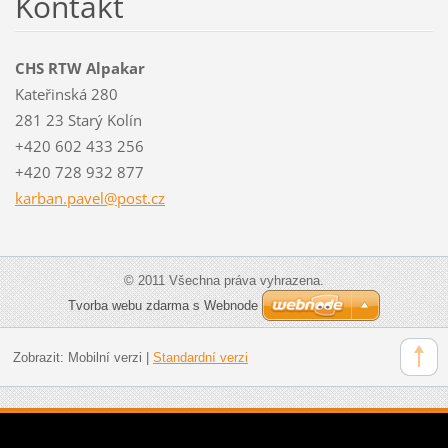
Kontakt
CHS RTW Alpakar
Kateřinská 280
281 23 Starý Kolín
+420 602 433 256
+420 728 932 877
karban.p
avel@pos
t.cz
© 2011 Všechna práva vyhrazena.
Tvorba webu zdarma s Webnode
Zobrazit:
Mobilní verzi
|
Standardní verzi