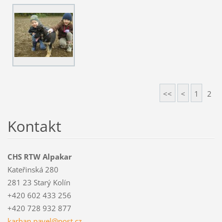
<<
<
1
2
Kontakt
CHS RTW Alpakar
Kateřinská 280
281 23 Starý Kolín
+420 602 433 256
+420 728 932 877
karban.p
avel@pos
t.cz