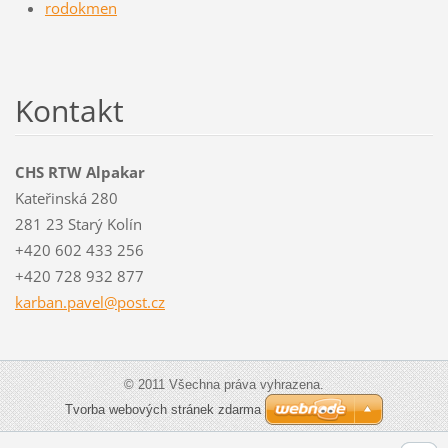
rodokmen
Kontakt
CHS RTW Alpakar
Kateřinská 280
281 23 Starý Kolín
+420 602 433 256
+420 728 932 877
karban.p
avel@pos
t.cz
© 2011 Všechna práva vyhrazena.
Tvorba webových stránek zdarma