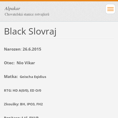
Alpakar
Chovatelská stanice rotvajlerů
Black Slovraj
Narozen
:
26.6.2015
Otec: Nio Vikar
Matka:
Geischa Eqidius
RTG: HD A(0/0), ED O/0
Zkoušky: BH, IPO3, FH2
Bonitace: 1.tř. 5Y1/P